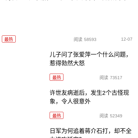
12-07
最热
阅读
58593
儿子问了张爱萍一个什么问题，
惹得勃然大怒
最热
阅读
73517
许世友病逝后，发生2个古怪现
象，令人很意外
最热
阅读
52349
日军为何追着蒋介石打，却不全