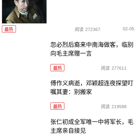
02-05
最热
阅读
272367
忽必烈后裔来中南海做客，临别
向毛主席赠一言
最热
阅读
277611
傅作义病逝，邓颖超连夜探望叮
嘱其妻：别搬家
最热
阅读
219588
张仁初成全军唯一中将军长，毛
主席亲自接见