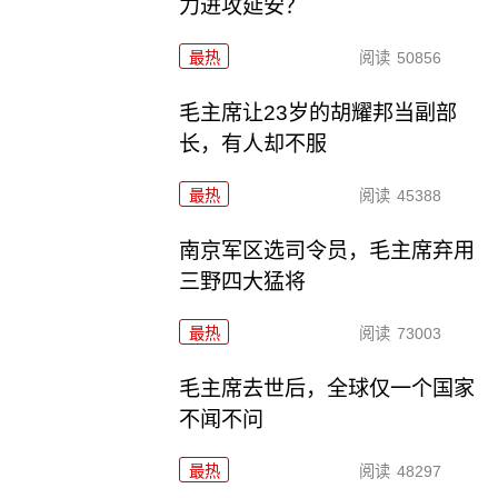
力进攻延安？
最热
阅读
50856
毛主席让23岁的胡耀邦当副部
长，有人却不服
最热
阅读
45388
南京军区选司令员，毛主席弃用
三野四大猛将
最热
阅读
73003
毛主席去世后，全球仅一个国家
不闻不问
最热
阅读
48297