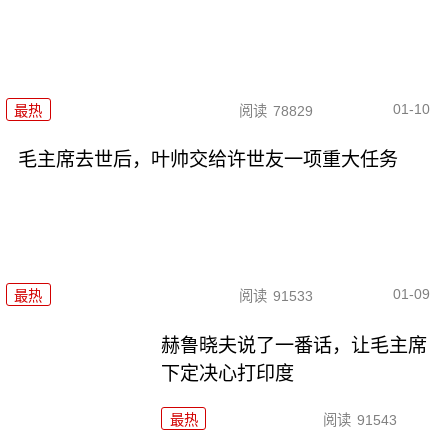
01-10
最热
阅读
78829
毛主席去世后，叶帅交给许世友一项重大任务
01-09
最热
阅读
91533
赫鲁晓夫说了一番话，让毛主席
下定决心打印度
最热
阅读
91543