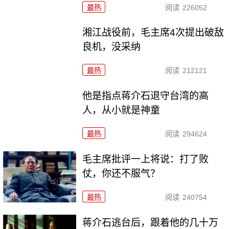
最热
阅读
226052
湘江战役前，毛主席4次提出破敌
良机，没采纳
最热
阅读
212121
他是指点蒋介石退守台湾的高
人，从小就是神童
最热
阅读
294624
毛主席批评一上将说：打了败
仗，你还不服气？
最热
阅读
240754
蒋介石逃台后，跟着他的几十万