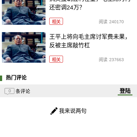
还密调24万？
相关
阅读
240170
王平上将向毛主席讨军费未果，
反被主席敲竹杠
相关
阅读
237663
热门评论
登陆
0
条评论
我来说两句