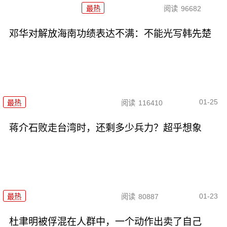
最热
阅读
96682
邓华对解放海南功绩表达不满：不能光写韩先楚
01-25
最热
阅读
116410
蒋介石败走台湾时，还剩多少兵力？超乎想象
01-23
最热
阅读
80887
杜聿明被俘混在人群中，一个动作出卖了自己