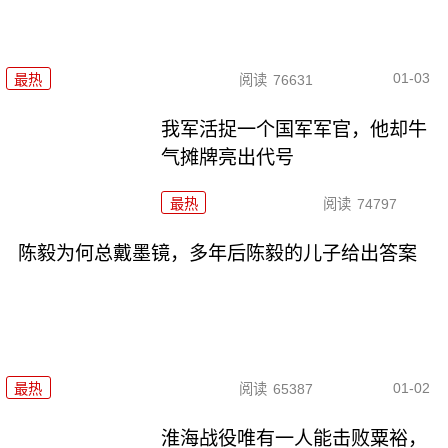
01-03
最热
阅读
76631
我军活捉一个国军军官，他却牛
气摊牌亮出代号
最热
阅读
74797
陈毅为何总戴墨镜，多年后陈毅的儿子给出答案
01-02
最热
阅读
65387
淮海战役唯有一人能击败粟裕，