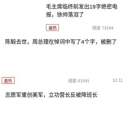
毛主席临终前发出19字绝密电
报，徐帅落泪了
最热
阅读
73194
陈毅去世，周总理在悼词中写了4个字，被删了
12-11
最热
阅读
61591
志愿军重创美军，立功营长反被降班长