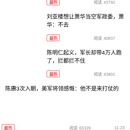
最热
阅读
43792
刘亚楼想让萧华当空军政委，萧
华：不去
最热
阅读
40837
陈明仁起义，军长却带4万人跑
了，拦都拦不住
最热
阅读
43802
陈赓3次入朝，美军将领感慨：他不是来打仗的
11-23
最热
阅读
65326