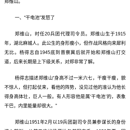
郑维山。
一、“干电池”发怒了
郑维山，时任20兵团代理司令员。郑维山生于1915
年，湖北麻城人。此公生的身形瘦小，但作战风格向来犀利
无比。杨得志自1945底到晋察冀后就开始和郑维山打交
道，后来长期是上下级关系，对郑非常了解。
杨得志描述郑维山“身高不过一米六七，干瘦干瘦，貌
不惊人，但打起仗来，看他的阵势，没见过他的准认为他长
得身高体壮，巨人一般。有人形容他是属‘干电池’的，表象
干巴，内里能量却很大。”
郑维山1951年2月以19兵团副司令员兼参谋长的身份