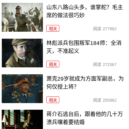
山东八路山头多，谁掌舵？毛主
席的做法很巧妙
相关
阅读
277962
林彪派兵包围叛军184师：全消
灭，不准起义
相关
阅读
272367
萧克29岁就成为方面军副总，为
何仅授上将？
相关
阅读
255962
蒋介石逃台后，跟着他的几十万
溃兵嚷着要结婚