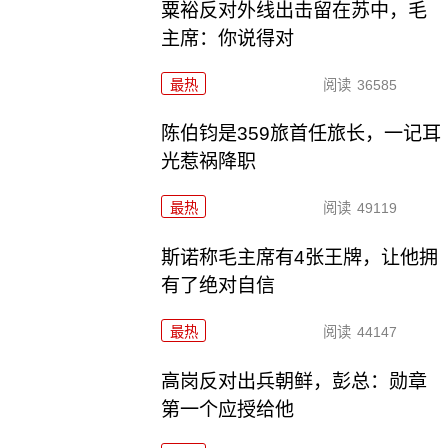
粟裕反对外线出击留在苏中，毛
主席：你说得对
最热
阅读
36585
陈伯钧是359旅首任旅长，一记耳
光惹祸降职
最热
阅读
49119
斯诺称毛主席有4张王牌，让他拥
有了绝对自信
最热
阅读
44147
高岗反对出兵朝鲜，彭总：勋章
第一个应授给他