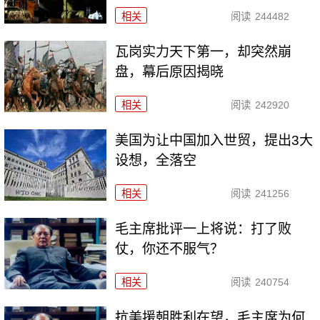
相关
阅读
244482
瓦岗实力天下第一，却突然崩
盘，幕后原因揭晓
相关
阅读
242920
美国为让中国加入世贸，提出3大
设想，全落空
相关
阅读
241256
毛主席批评一上将说：打了败
仗，你还不服气？
相关
阅读
240754
抗美援朝胜利在望，毛主席为何