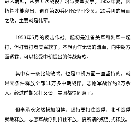
进入朝鲜，从第五次战役开始与美军交手。1952年夏，因
指挥才能突出，调任第20兵团代理司令员。20兵团的当面
之敌，主要就是韩军。
1953年5月的反击作战，起初是准备美军和韩军一起
打，但打着打着美军软了，不想再作无谓的流血，向中朝方
面透露，可以接受中朝提出的停战条款。
其中有一条比较敏感，也是中朝方面一直坚持的，就
是无条件释放全部11万多中朝战俘，志愿军战俘约2万余
人。经过前期又打又谈，美国都快同意了。
但李承晚突然横加阻挠，坚持要扣住战俘，北朝战俘
就地释放，志愿军战俘则扣住不放，搞所谓的甄别式释放。