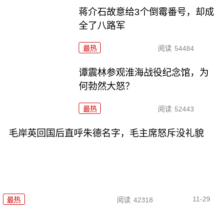
蒋介石故意给3个倒霉番号，却成
全了八路军
最热
阅读
54484
谭震林参观淮海战役纪念馆，为
何勃然大怒？
最热
阅读
52443
毛岸英回国后直呼朱德名字，毛主席怒斥没礼貌
11-29
最热
阅读
42318