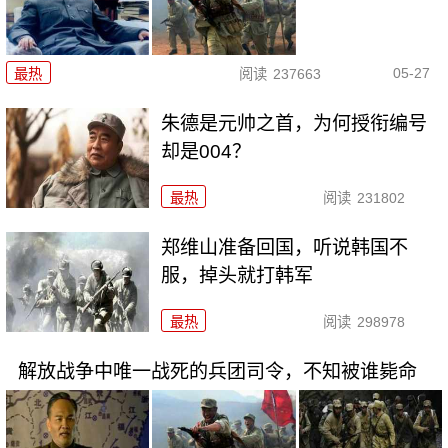
05-27
最热
阅读
237663
朱德是元帅之首，为何授衔编号
却是004？
最热
阅读
231802
郑维山准备回国，听说韩国不
服，掉头就打韩军
最热
阅读
298978
解放战争中唯一战死的兵团司令，不知被谁毙命