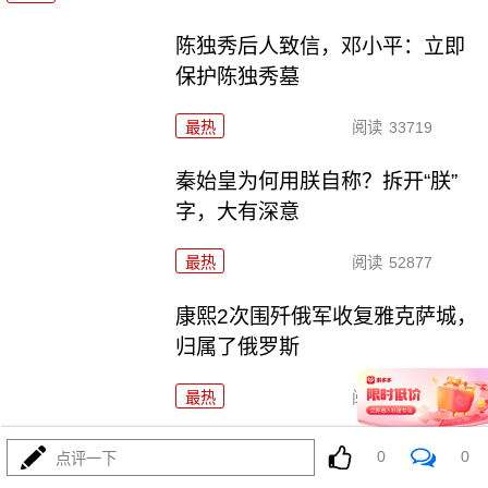
陈独秀后人致信，邓小平：立即
保护陈独秀墓
最热
阅读
33719
秦始皇为何用朕自称？拆开“朕”
字，大有深意
最热
阅读
52877
康熙2次围歼俄军收复雅克萨城，
归属了俄罗斯
最热
阅读
46245
张飞后人安然无恙，为何关羽后人却满门被杀？
0
0
点评一下