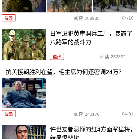
04-16
最热
阅读
268983
日军进犯黄崖洞兵工厂，暴露了
八路军的战斗力
最热
阅读
252352
抗美援朝胜利在望，毛主席为何还密调24万？
04-01
最热
阅读
240170
许世友都忌惮的红4方面军猛将，
结局很悲惨