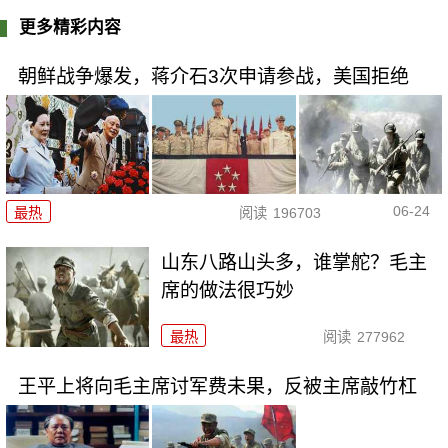
更多精彩内容
朝鲜战争爆发，蒋介石3次申请参战，美国拒绝
06-24
最热
阅读
196703
山东八路山头多，谁掌舵？毛主
席的做法很巧妙
最热
阅读
277962
王平上将向毛主席讨军费未果，反被主席敲竹杠