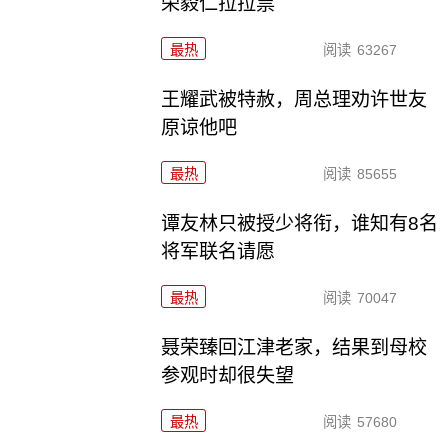
荣毅仁拉拉票
最热
阅读
63267
王耀武被特赦，周总理劝许世友
原谅他吧
最热
阅读
85655
谭友林只被授少将衔，谁知有8名
将军联名请愿
最热
阅读
70047
聂荣臻回江津老家，结果到母校
参观时却很失望
最热
阅读
57680