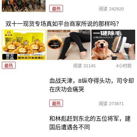
最热
阅读
242920
双十一现货专场真如平台商家所说的那样吗？
最热
阅读
31145
4小时前
血战天津，8纵夺得头功，司令却
在庆功会痛哭
最热
阅读
273871
和林彪赶到东北的五位将军，建
国后遭遇各不同