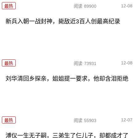
12-08
最热
阅读
89900
新兵入朝一战封神，毙敌近3百人创最高纪录
12-08
最热
阅读
73931
刘华清回乡探亲，姐姐提一要求，他却含泪拒绝
12-07
最热
阅读
55903
溥仪一生无子嗣，三弟生了仨儿子，却都成才了