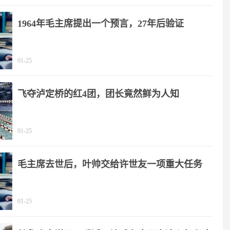
1964年毛主席提出一个预言，27年后验证
01-25
飞夺泸定桥的红4团，团长竟然鲜为人知
01-25
毛主席去世后，叶帅交给许世友一项重大任务
01-25