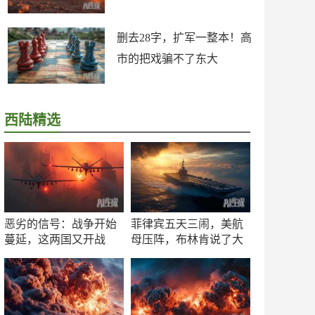
删去28字，扩军一整本！高
市的把戏骗不了东大
西陆精选
恶劣的信号：战争开始
菲律宾五天三闹，美航
蔓延，这两国又开战
母压阵，布林肯说了大
了！
实话