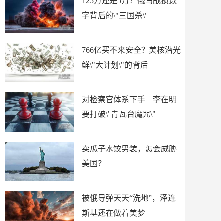
125万还是5万？俄乌战损数
字背后的\"三国杀\"
766亿买不来安全？美核潜光
鲜\"大计划\"的背后
对检察官体系下手！李在明
要打破\"青瓦台魔咒\"
卖瓜子水饺男装，怎会威胁
美国？
被俄导弹天天“洗地”，泽连
斯基还在做着美梦！