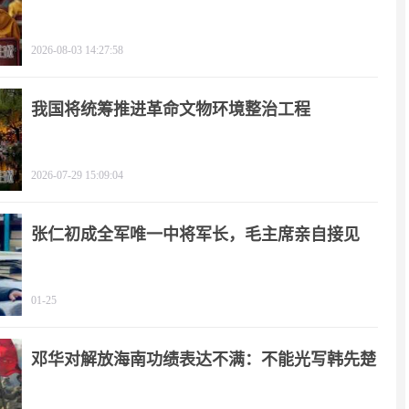
2026-08-03 14:27:58
我国将统筹推进革命文物环境整治工程
2026-07-29 15:09:04
张仁初成全军唯一中将军长，毛主席亲自接见
01-25
邓华对解放海南功绩表达不满：不能光写韩先楚