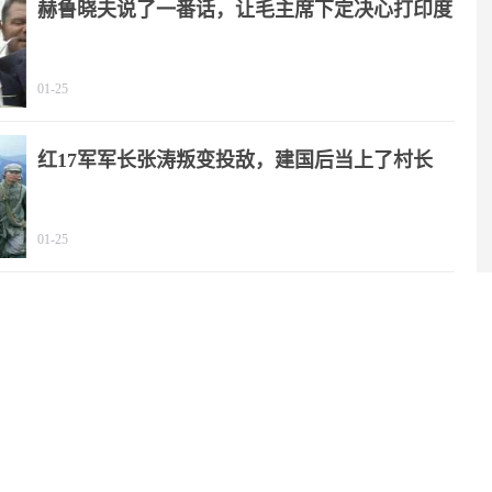
赫鲁晓夫说了一番话，让毛主席下定决心打印度
01-25
红17军军长张涛叛变投敌，建国后当上了村长
01-25
贺子珍享受12级待遇，毛主席：用我稿费支付
01-02
陈毅为何总戴墨镜，多年后陈毅的儿子给出答案