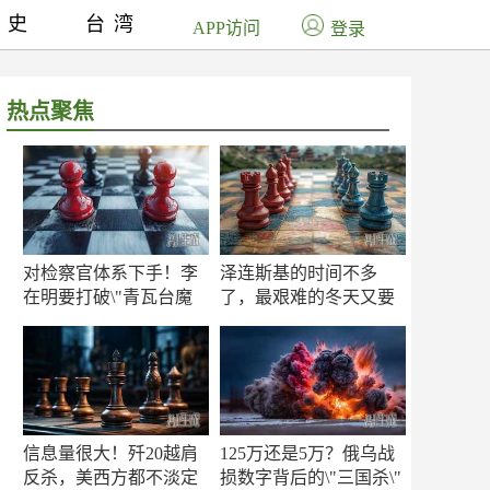
历史
台湾
APP访问
登录
热点聚焦
对检察官体系下手！李
泽连斯基的时间不多
在明要打破\"青瓦台魔
了，最艰难的冬天又要
咒\"
来了
信息量很大！歼20越肩
125万还是5万？俄乌战
反杀，美西方都不淡定
损数字背后的\"三国杀\"