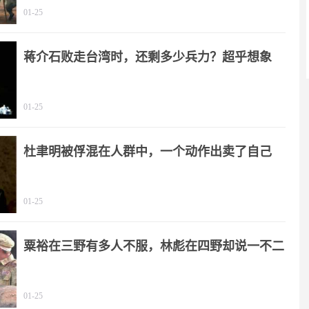
01-25
蒋介石败走台湾时，还剩多少兵力？超乎想象
01-25
杜聿明被俘混在人群中，一个动作出卖了自己
01-25
粟裕在三野有多人不服，林彪在四野却说一不二
01-25