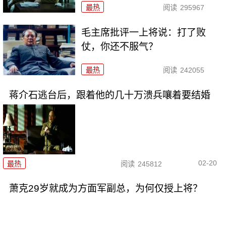
最热
阅读
295967
毛主席批评一上将说：打了败
仗，你还不服气？
最热
阅读
242055
蒋介石逃台后，跟着他的几十万溃兵嚷着要结婚
02-20
最热
阅读
245812
萧克29岁就成为方面军副总，为何仅授上将？