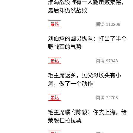
淮海战役唯有一人能击败粟裕，
最后却仍然战败
最热
阅读
110206
刘伯承的幽灵纵队：打出了半个
野战军的气势
最热
阅读
97943
毛主席返乡，见父母坟头有小
洞，做了一个动作
最热
阅读
72705
毛主席嘱咐陈毅：你去上海，给
荣毅仁拉拉票