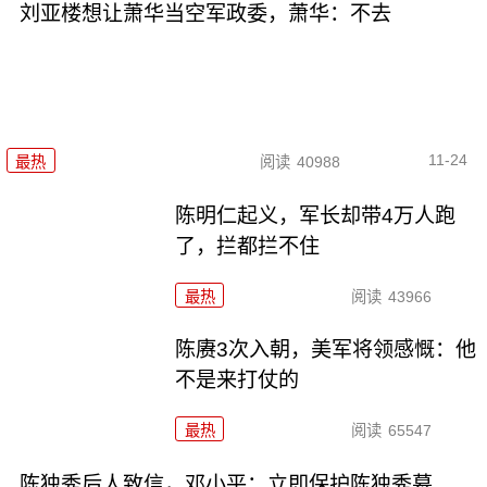
刘亚楼想让萧华当空军政委，萧华：不去
11-24
最热
阅读
40988
陈明仁起义，军长却带4万人跑
了，拦都拦不住
最热
阅读
43966
陈赓3次入朝，美军将领感慨：他
不是来打仗的
最热
阅读
65547
陈独秀后人致信，邓小平：立即保护陈独秀墓