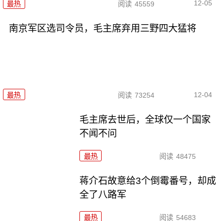
12-05
最热
阅读
45559
南京军区选司令员，毛主席弃用三野四大猛将
12-04
最热
阅读
73254
毛主席去世后，全球仅一个国家
不闻不问
最热
阅读
48475
蒋介石故意给3个倒霉番号，却成
全了八路军
最热
阅读
54683