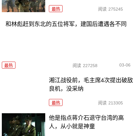
最热
阅读
275245
和林彪赶到东北的五位将军，建国后遭遇各不同
03-06
最热
阅读
227258
湘江战役前，毛主席4次提出破敌
良机，没采纳
最热
阅读
213305
他是指点蒋介石退守台湾的高
人，从小就是神童