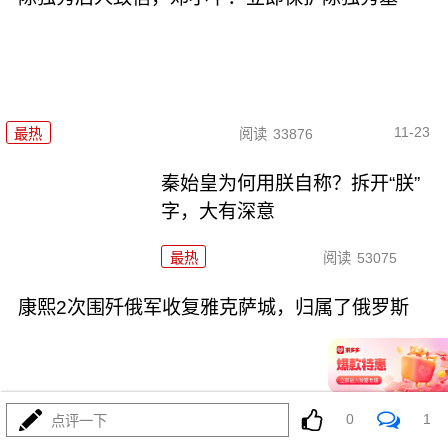
11-23
最热
阅读
33876
秦始皇为何用朕自称？拆开“朕”
字，大有深意
最热
阅读
53075
康熙2次围歼俄军收复雅克萨城，归属了俄罗斯
0
1
点评一下
11-22
最热
阅读
46437