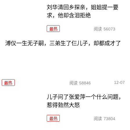
刘华清回乡探亲，姐姐提一要
求，他却含泪拒绝
最热
阅读
56073
溥仪一生无子嗣，三弟生了仨儿子，却都成才了
12-07
最热
阅读
58846
儿子问了张爱萍一个什么问题，
惹得勃然大怒
最热
阅读
73804