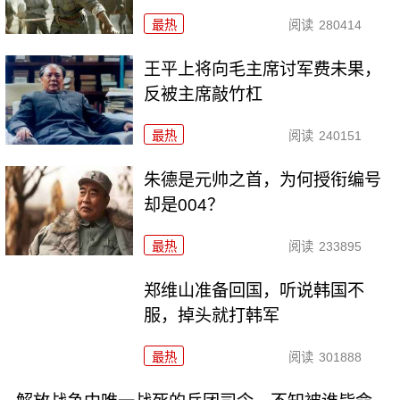
最热
阅读
280414
王平上将向毛主席讨军费未果，
反被主席敲竹杠
最热
阅读
240151
朱德是元帅之首，为何授衔编号
却是004？
最热
阅读
233895
郑维山准备回国，听说韩国不
服，掉头就打韩军
最热
阅读
301888