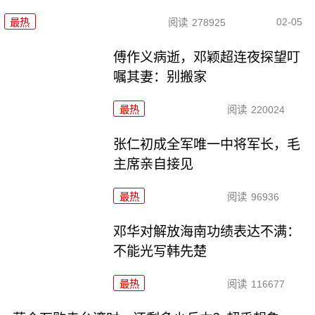
02-05
最热
阅读
278925
傅作义病逝，邓颖超连夜探望叮
嘱其妻：别搬家
最热
阅读
220024
张仁初成全军唯一中将军长，毛
主席亲自接见
最热
阅读
96936
邓华对解放海南功绩表达不满：
不能光写韩先楚
最热
阅读
116677