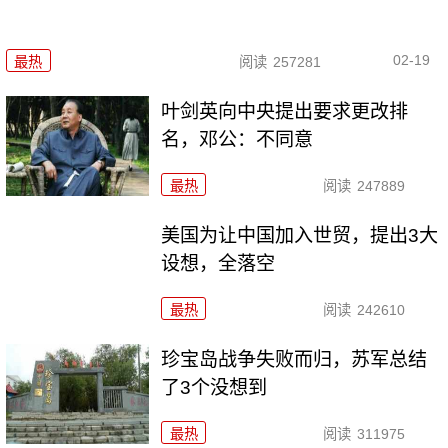
02-19
最热
阅读
257281
叶剑英向中央提出要求更改排
名，邓公：不同意
最热
阅读
247889
美国为让中国加入世贸，提出3大
设想，全落空
最热
阅读
242610
珍宝岛战争失败而归，苏军总结
了3个没想到
最热
阅读
311975