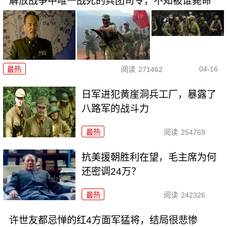
解放战争中唯一战死的兵团司令，不知被谁毙命
04-16
最热
阅读
271462
日军进犯黄崖洞兵工厂，暴露了
八路军的战斗力
最热
阅读
254769
抗美援朝胜利在望，毛主席为何
还密调24万？
最热
阅读
242326
许世友都忌惮的红4方面军猛将，结局很悲惨