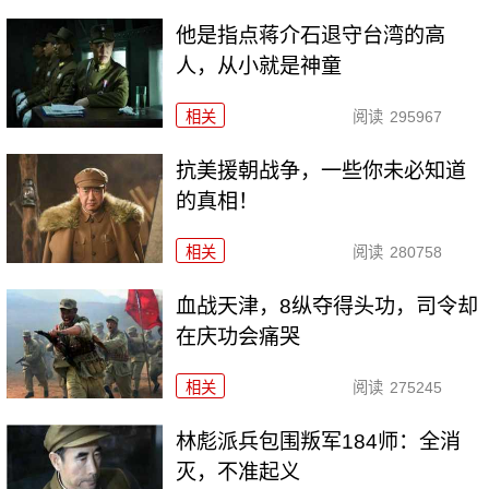
他是指点蒋介石退守台湾的高
人，从小就是神童
相关
阅读
295967
抗美援朝战争，一些你未必知道
的真相！
相关
阅读
280758
血战天津，8纵夺得头功，司令却
在庆功会痛哭
相关
阅读
275245
林彪派兵包围叛军184师：全消
灭，不准起义