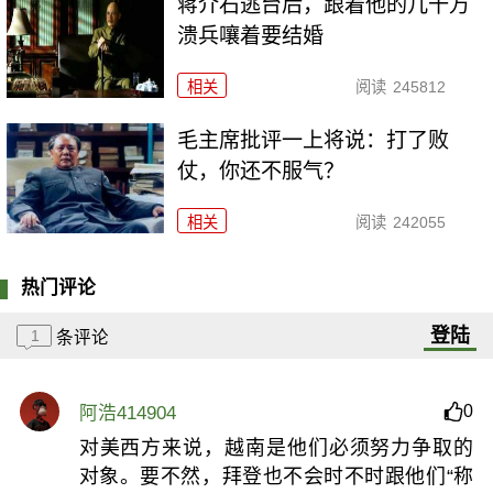
蒋介石逃台后，跟着他的几十万
溃兵嚷着要结婚
相关
阅读
245812
毛主席批评一上将说：打了败
仗，你还不服气？
相关
阅读
242055
热门评论
登陆
1
条评论
0
阿浩414904
对美西方来说，越南是他们必须努力争取的
对象。要不然，拜登也不会时不时跟他们“称