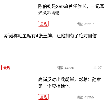
陈伯钧是359旅首任旅长，一记耳
光惹祸降职
最热
阅读
49317
斯诺称毛主席有4张王牌，让他拥有了绝对自信
11-27
最热
阅读
44330
高岗反对出兵朝鲜，彭总：勋章
第一个应授给他
最热
阅读
43955