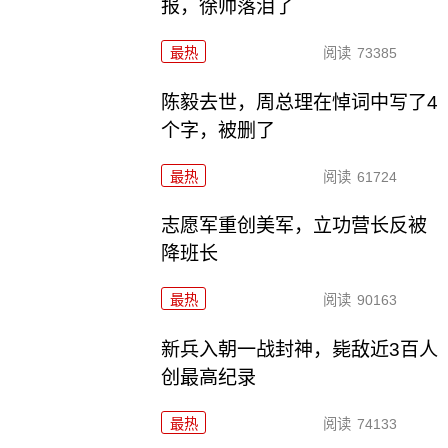
报，徐帅落泪了
最热
阅读
73385
陈毅去世，周总理在悼词中写了4
个字，被删了
最热
阅读
61724
志愿军重创美军，立功营长反被
降班长
最热
阅读
90163
新兵入朝一战封神，毙敌近3百人
创最高纪录
最热
阅读
74133