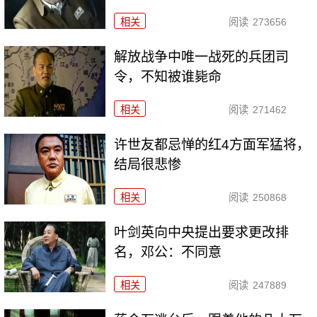
相关
阅读
273656
解放战争中唯一战死的兵团司
令，不知被谁毙命
相关
阅读
271462
许世友都忌惮的红4方面军猛将，
结局很悲惨
相关
阅读
250868
叶剑英向中央提出要求更改排
名，邓公：不同意
相关
阅读
247889