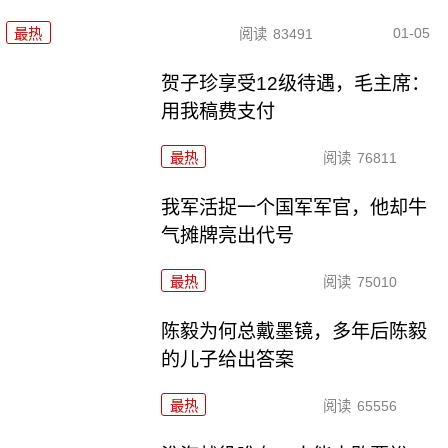
01-05
最热
阅读
83491
贺子珍享受12级待遇，毛主席：
用我稿费支付
最热
阅读
76811
我军活捉一个国军军官，他却牛
气摊牌亮出代号
最热
阅读
75010
陈毅为何总戴墨镜，多年后陈毅
的儿子给出答案
最热
阅读
65556