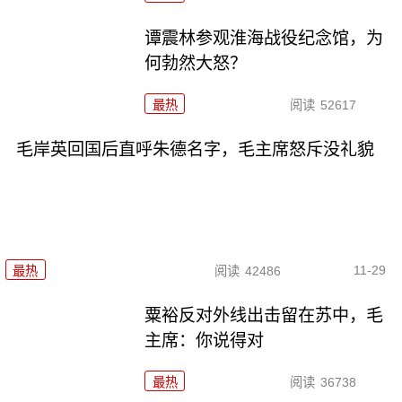
谭震林参观淮海战役纪念馆，为
何勃然大怒？
最热
阅读
52617
毛岸英回国后直呼朱德名字，毛主席怒斥没礼貌
11-29
最热
阅读
42486
粟裕反对外线出击留在苏中，毛
主席：你说得对
最热
阅读
36738