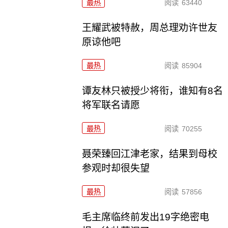
最热
阅读
63440
王耀武被特赦，周总理劝许世友
原谅他吧
最热
阅读
85904
谭友林只被授少将衔，谁知有8名
将军联名请愿
最热
阅读
70255
聂荣臻回江津老家，结果到母校
参观时却很失望
最热
阅读
57856
毛主席临终前发出19字绝密电