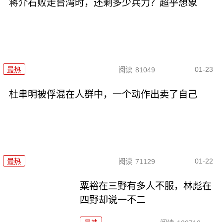
蒋介石败走台湾时，还剩多少兵力？超乎想象
01-23
最热
阅读
81049
杜聿明被俘混在人群中，一个动作出卖了自己
01-22
最热
阅读
71129
粟裕在三野有多人不服，林彪在
四野却说一不二