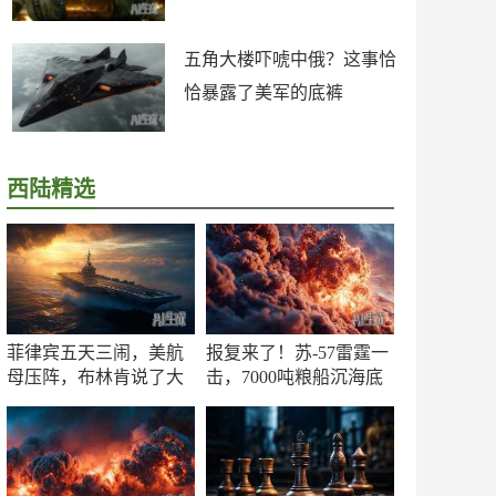
五角大楼吓唬中俄？这事恰
恰暴露了美军的底裤
西陆精选
菲律宾五天三闹，美航
报复来了！苏-57雷霆一
母压阵，布林肯说了大
击，7000吨粮船沉海底
实话