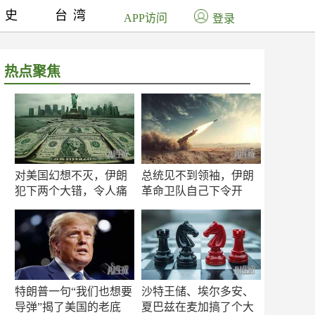
历史
台湾
APP访问
登录
热点聚焦
对美国幻想不灭，伊朗
总统见不到领袖，伊朗
犯下两个大错，令人痛
革命卫队自己下令开
心！
打？
特朗普一句“我们也想要
沙特王储、埃尔多安、
导弹”揭了美国的老底
夏巴兹在麦加搞了个大