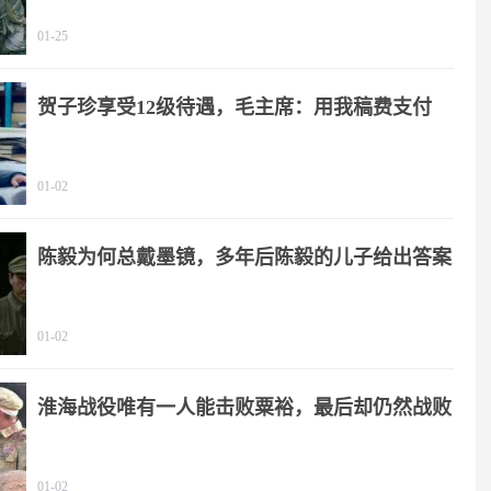
01-25
贺子珍享受12级待遇，毛主席：用我稿费支付
01-02
陈毅为何总戴墨镜，多年后陈毅的儿子给出答案
01-02
淮海战役唯有一人能击败粟裕，最后却仍然战败
01-02