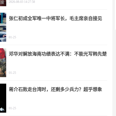
2026-08-03 14:27:58
张仁初成全军唯一中将军长，毛主席亲自接见
01-25
邓华对解放海南功绩表达不满：不能光写韩先楚
01-25
蒋介石败走台湾时，还剩多少兵力？超乎想象
01-25