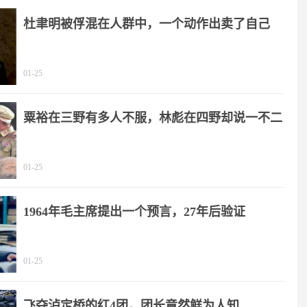
杜聿明被俘混在人群中，一个动作出卖了自己
01-25
粟裕在三野有多人不服，林彪在四野却说一不二
01-25
1964年毛主席提出一个预言，27年后验证
01-25
飞夺泸定桥的红4团，团长竟然鲜为人知