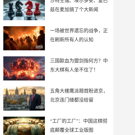
沙特王储、埃尔多安、夏巴
兹在麦加搞了个大新闻
一场被世界遗忘的战争，正
在刷新所有人的认知
三国歃血为盟剑指何方？中
东大棋有人坐不住了！
五角大楼鹰派翘首盼进京，
北京连门缝都没给留
“工厂的工厂”：中国这棋彻
底颠覆全球工业版图