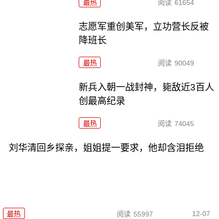
最热
阅读
61654
志愿军重创美军，立功营长反被
降班长
最热
阅读
90049
新兵入朝一战封神，毙敌近3百人
创最高纪录
最热
阅读
74045
刘华清回乡探亲，姐姐提一要求，他却含泪拒绝
12-07
最热
阅读
55997