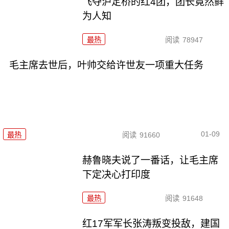
飞夺泸定桥的红4团，团长竟然鲜
为人知
最热
阅读
78947
毛主席去世后，叶帅交给许世友一项重大任务
01-09
最热
阅读
91660
赫鲁晓夫说了一番话，让毛主席
下定决心打印度
最热
阅读
91648
红17军军长张涛叛变投敌，建国