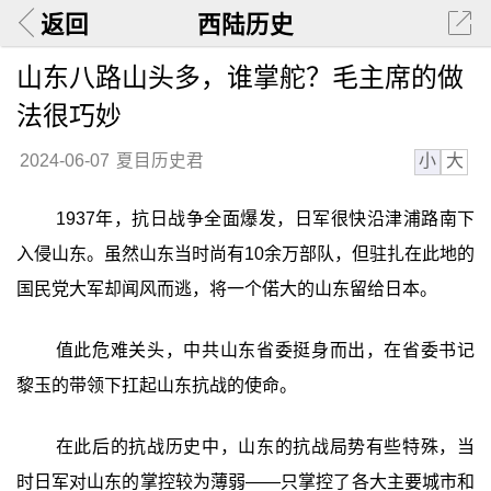
返回
西陆历史
山东八路山头多，谁掌舵？毛主席的做
法很巧妙
小
大
2024-06-07
夏目历史君
1937年，抗日战争全面爆发，日军很快沿津浦路南下
入侵山东。虽然山东当时尚有10余万部队，但驻扎在此地的
国民党大军却闻风而逃，将一个偌大的山东留给日本。
值此危难关头，中共山东省委挺身而出，在省委书记
黎玉的带领下扛起山东抗战的使命。
在此后的抗战历史中，山东的抗战局势有些特殊，当
时日军对山东的掌控较为薄弱——只掌控了各大主要城市和