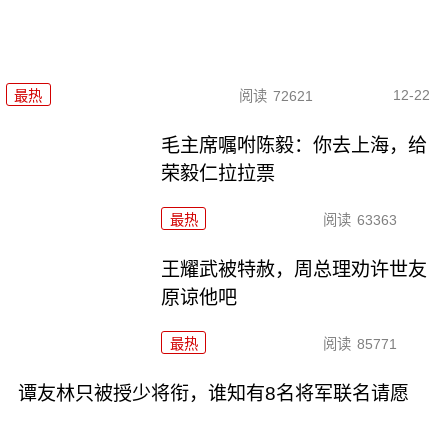
12-22
最热
阅读
72621
毛主席嘱咐陈毅：你去上海，给
荣毅仁拉拉票
最热
阅读
63363
王耀武被特赦，周总理劝许世友
原谅他吧
最热
阅读
85771
谭友林只被授少将衔，谁知有8名将军联名请愿