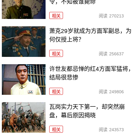
令，不知被谁毙命
相关
阅读
270213
萧克29岁就成为方面军副总，为
何仅授上将？
相关
阅读
256637
许世友都忌惮的红4方面军猛将，
结局很悲惨
相关
阅读
249806
瓦岗实力天下第一，却突然崩
盘，幕后原因揭晓
相关
阅读
243573