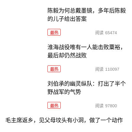
陈毅为何总戴墨镜，多年后陈毅
的儿子给出答案
最热
阅读
65474
淮海战役唯有一人能击败粟裕，
最后却仍然战败
最热
阅读
110097
刘伯承的幽灵纵队：打出了半个
野战军的气势
最热
阅读
97800
毛主席返乡，见父母坟头有小洞，做了一个动作