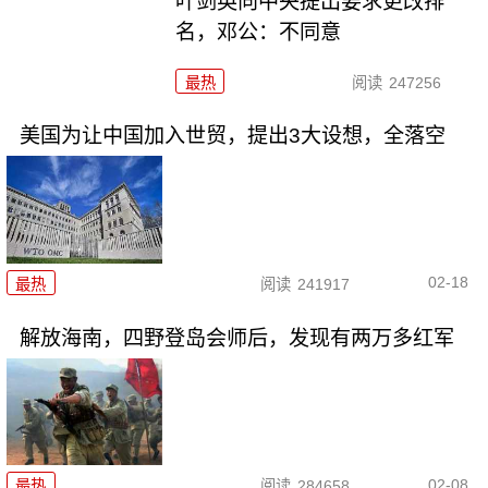
叶剑英向中央提出要求更改排
名，邓公：不同意
最热
阅读
247256
美国为让中国加入世贸，提出3大设想，全落空
02-18
最热
阅读
241917
解放海南，四野登岛会师后，发现有两万多红军
02-08
最热
阅读
284658