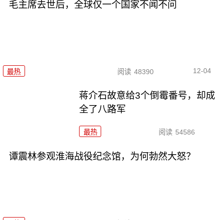
毛主席去世后，全球仅一个国家不闻不问
12-04
最热
阅读
48390
蒋介石故意给3个倒霉番号，却成
全了八路军
最热
阅读
54586
谭震林参观淮海战役纪念馆，为何勃然大怒？