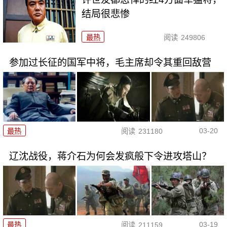
结局很悲惨
最热
阅读
249806
参加过长征的国军中将，毛主席却令其重回敌营
03-20
最热
阅读
231180
辽沈战役，蒋介石为何会发疯般下令进攻塔山？
03-19
最热
阅读
211159