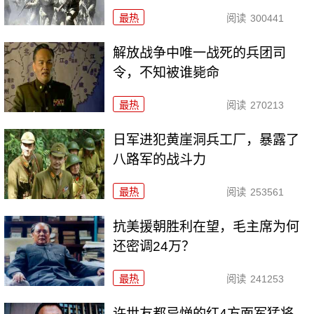
最热
阅读
300441
解放战争中唯一战死的兵团司
令，不知被谁毙命
最热
阅读
270213
日军进犯黄崖洞兵工厂，暴露了
八路军的战斗力
最热
阅读
253561
抗美援朝胜利在望，毛主席为何
还密调24万？
最热
阅读
241253
许世友都忌惮的红4方面军猛将，