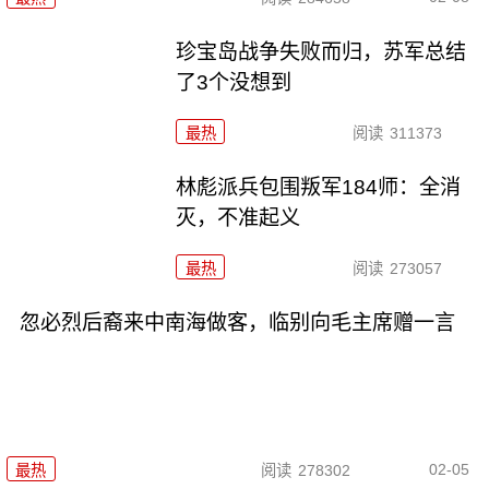
珍宝岛战争失败而归，苏军总结
了3个没想到
最热
阅读
311373
林彪派兵包围叛军184师：全消
灭，不准起义
最热
阅读
273057
忽必烈后裔来中南海做客，临别向毛主席赠一言
02-05
最热
阅读
278302