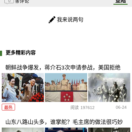
登陆
0
条评论
我来说两句
更多精彩内容
朝鲜战争爆发，蒋介石3次申请参战，美国拒绝
06-24
最热
阅读
197612
山东八路山头多，谁掌舵？毛主席的做法很巧妙