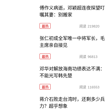
傅作义病逝，邓颖超连夜探望叮
嘱其妻：别搬家
最热
阅读
219820
张仁初成全军唯一中将军长，毛
主席亲自接见
最热
阅读
96813
邓华对解放海南功绩表达不满：
不能光写韩先楚
最热
阅读
116553
蒋介石败走台湾时，还剩多少兵
力？超乎想象