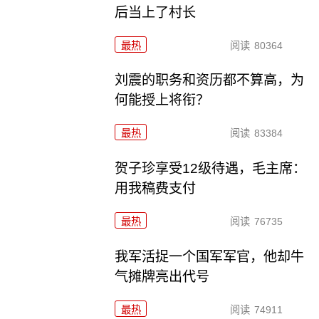
后当上了村长
最热
阅读
80364
刘震的职务和资历都不算高，为
何能授上将衔？
最热
阅读
83384
贺子珍享受12级待遇，毛主席：
用我稿费支付
最热
阅读
76735
我军活捉一个国军军官，他却牛
气摊牌亮出代号
最热
阅读
74911