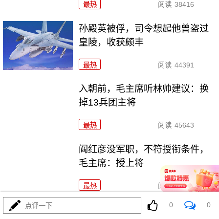
最热
阅读
38416
孙殿英被俘，司令想起他曾盗过
皇陵，收获颇丰
最热
阅读
44391
入朝前，毛主席听林帅建议：换
掉13兵团主将
最热
阅读
45643
阎红彦没军职，不符授衔条件，
毛主席：授上将
最热
阅读
35826
0
0
点评一下
名气比粟裕还大的开国大将，让杜月笙感到害怕