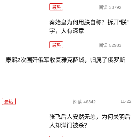
最热
阅读
33792
秦始皇为何用朕自称？拆开“朕”
字，大有深意
最热
阅读
52983
康熙2次围歼俄军收复雅克萨城，归属了俄罗斯
11-22
最热
阅读
46342
张飞后人安然无恙，为何关羽后
人却满门被杀？