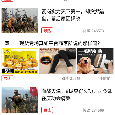
瓦岗实力天下第一，却突然崩
盘，幕后原因揭晓
最热
阅读
243573
双十一现货专场真如平台商家所说的那样吗？
最热
阅读
31145
4小时前
血战天津，8纵夺得头功，司令却
在庆功会痛哭
最热
阅读
274569