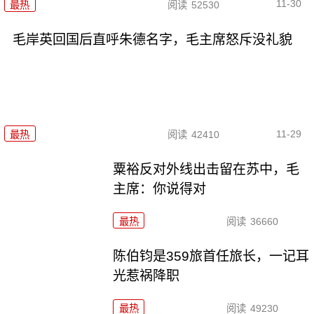
11-30
最热
阅读
52530
毛岸英回国后直呼朱德名字，毛主席怒斥没礼貌
11-29
最热
阅读
42410
粟裕反对外线出击留在苏中，毛
主席：你说得对
最热
阅读
36660
陈伯钧是359旅首任旅长，一记耳
光惹祸降职
最热
阅读
49230