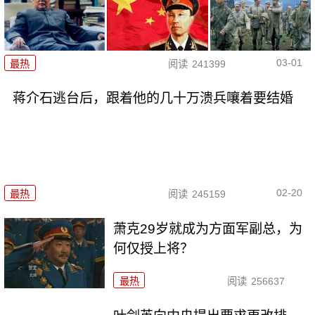
03-01
最热
阅读
241399
蒋介石逃台后，跟着他的几十万溃兵嚷着要结婚
02-20
最热
阅读
245159
萧克29岁就成为方面军副总，为
何仅授上将？
最热
阅读
256637