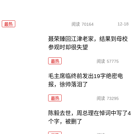
12-18
最热
阅读
70164
聂荣臻回江津老家，结果到母校
参观时却很失望
最热
阅读
57775
毛主席临终前发出19字绝密电
报，徐帅落泪了
最热
阅读
73295
陈毅去世，周总理在悼词中写了4
个字，被删了