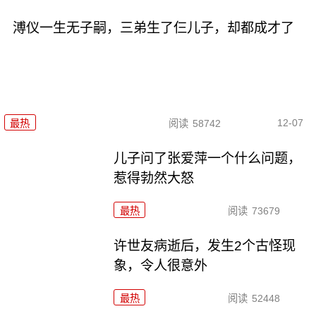
溥仪一生无子嗣，三弟生了仨儿子，却都成才了
12-07
最热
阅读
58742
儿子问了张爱萍一个什么问题，
惹得勃然大怒
最热
阅读
73679
许世友病逝后，发生2个古怪现
象，令人很意外
最热
阅读
52448