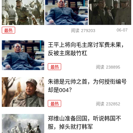
06-07
最热
阅读
279203
王平上将向毛主席讨军费未果，
反被主席敲竹杠
最热
阅读
238895
朱德是元帅之首，为何授衔编号
却是004？
最热
阅读
232852
郑维山准备回国，听说韩国不
服，掉头就打韩军