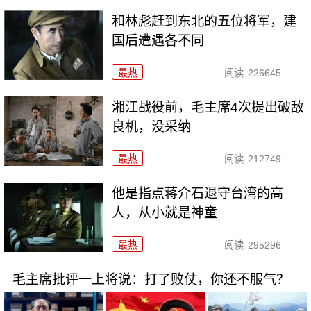
和林彪赶到东北的五位将军，建
国后遭遇各不同
最热
阅读
226645
湘江战役前，毛主席4次提出破敌
良机，没采纳
最热
阅读
212749
他是指点蒋介石退守台湾的高
人，从小就是神童
最热
阅读
295296
毛主席批评一上将说：打了败仗，你还不服气？