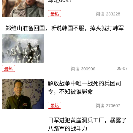
却是004？
最热
阅读
233228
郑维山准备回国，听说韩国不服，掉头就打韩军
05-07
最热
阅读
300906
解放战争中唯一战死的兵团司
令，不知被谁毙命
最热
阅读
270607
日军进犯黄崖洞兵工厂，暴露了
八路军的战斗力