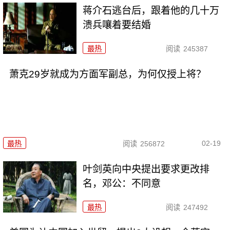
蒋介石逃台后，跟着他的几十万
溃兵嚷着要结婚
最热
阅读
245387
萧克29岁就成为方面军副总，为何仅授上将？
02-19
最热
阅读
256872
叶剑英向中央提出要求更改排
名，邓公：不同意
最热
阅读
247492