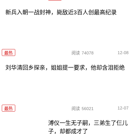
新兵入朝一战封神，毙敌近3百人创最高纪录
12-08
最热
阅读
74078
刘华清回乡探亲，姐姐提一要求，他却含泪拒绝
12-07
最热
阅读
56021
溥仪一生无子嗣，三弟生了仨儿
子，却都成才了