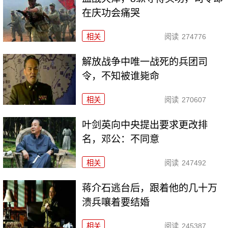
在庆功会痛哭
相关
阅读
274776
解放战争中唯一战死的兵团司
令，不知被谁毙命
相关
阅读
270607
叶剑英向中央提出要求更改排
名，邓公：不同意
相关
阅读
247492
蒋介石逃台后，跟着他的几十万
溃兵嚷着要结婚
相关
阅读
245387