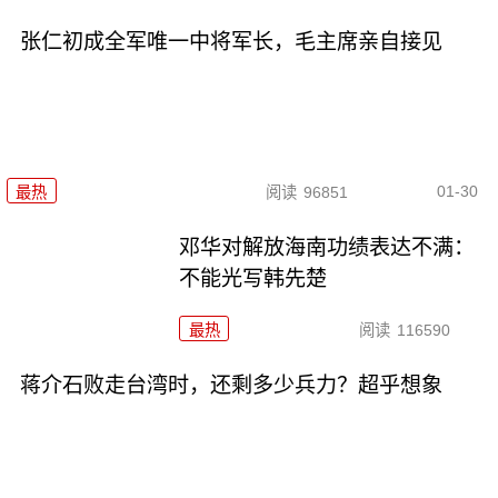
张仁初成全军唯一中将军长，毛主席亲自接见
01-30
最热
阅读
96851
邓华对解放海南功绩表达不满：
不能光写韩先楚
最热
阅读
116590
蒋介石败走台湾时，还剩多少兵力？超乎想象