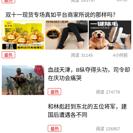
最热
阅读
243797
双十一现货专场真如平台商家所说的那样吗？
最热
阅读
31145
4小时前
血战天津，8纵夺得头功，司令却
在庆功会痛哭
最热
阅读
274776
和林彪赶到东北的五位将军，建
国后遭遇各不同
最热
阅读
226857