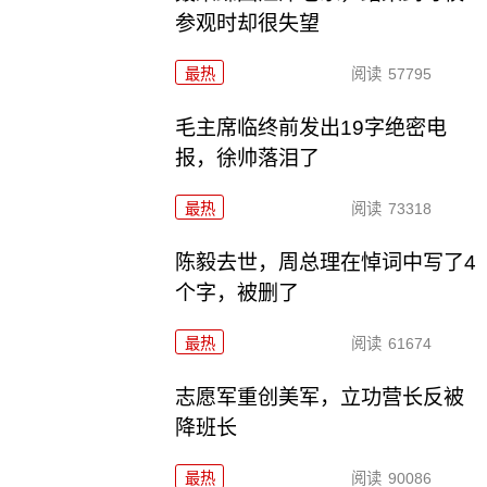
参观时却很失望
最热
阅读
57795
毛主席临终前发出19字绝密电
报，徐帅落泪了
最热
阅读
73318
陈毅去世，周总理在悼词中写了4
个字，被删了
最热
阅读
61674
志愿军重创美军，立功营长反被
降班长
最热
阅读
90086