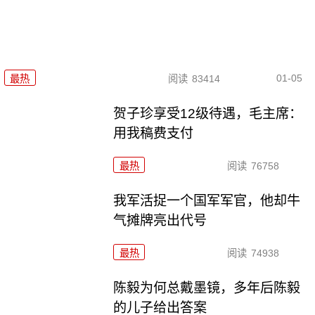
01-05
最热
阅读
83414
贺子珍享受12级待遇，毛主席：
用我稿费支付
最热
阅读
76758
我军活捉一个国军军官，他却牛
气摊牌亮出代号
最热
阅读
74938
陈毅为何总戴墨镜，多年后陈毅
的儿子给出答案