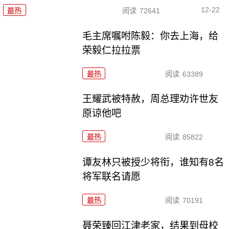
12-22
最热
阅读
72641
毛主席嘱咐陈毅：你去上海，给
荣毅仁拉拉票
最热
阅读
63389
王耀武被特赦，周总理劝许世友
原谅他吧
最热
阅读
85822
谭友林只被授少将衔，谁知有8名
将军联名请愿
最热
阅读
70191
聂荣臻回江津老家，结果到母校