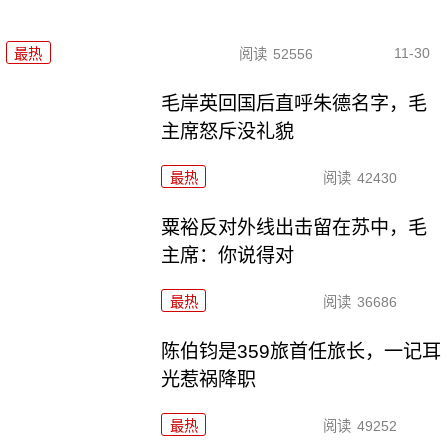
11-30
最热
阅读
52556
毛岸英回国后直呼朱德名字，毛
主席怒斥没礼貌
最热
阅读
42430
粟裕反对外线出击留在苏中，毛
主席：你说得对
最热
阅读
36686
陈伯钧是359旅首任旅长，一记耳
光惹祸降职
最热
阅读
49252