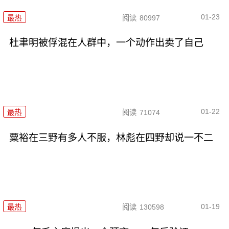
01-23
最热
阅读
80997
杜聿明被俘混在人群中，一个动作出卖了自己
01-22
最热
阅读
71074
粟裕在三野有多人不服，林彪在四野却说一不二
01-19
最热
阅读
130598