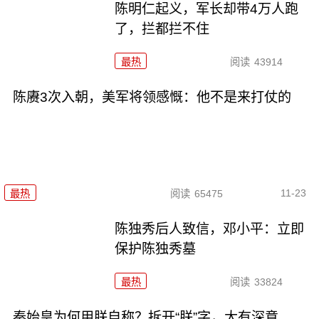
陈明仁起义，军长却带4万人跑
了，拦都拦不住
最热
阅读
43914
陈赓3次入朝，美军将领感慨：他不是来打仗的
11-23
最热
阅读
65475
陈独秀后人致信，邓小平：立即
保护陈独秀墓
最热
阅读
33824
秦始皇为何用朕自称？拆开“朕”字，大有深意