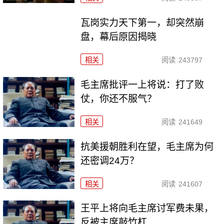
瓦岗实力天下第一，却突然崩
盘，幕后原因揭晓
相关
阅读
243797
毛主席批评一上将说：打了败
仗，你还不服气？
相关
阅读
241649
抗美援朝胜利在望，毛主席为何
还密调24万？
相关
阅读
241607
王平上将向毛主席讨军费未果，
反被主席敲竹杠