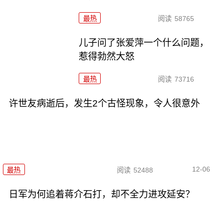
最热
阅读
58765
儿子问了张爱萍一个什么问题，
惹得勃然大怒
最热
阅读
73716
许世友病逝后，发生2个古怪现象，令人很意外
12-06
最热
阅读
52488
日军为何追着蒋介石打，却不全力进攻延安？