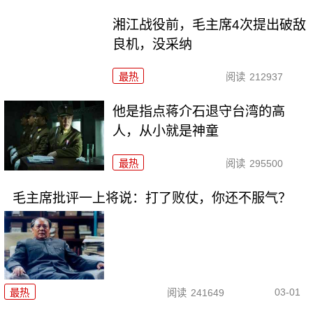
湘江战役前，毛主席4次提出破敌
良机，没采纳
最热
阅读
212937
他是指点蒋介石退守台湾的高
人，从小就是神童
最热
阅读
295500
毛主席批评一上将说：打了败仗，你还不服气？
03-01
最热
阅读
241649