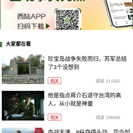
大家都在看
珍宝岛战争失败而归，苏军总结
了3个没想到
相关
阅读
311562
他是指点蒋介石退守台湾的高
人，从小就是神童
相关
阅读
295500
血战天津，8纵夺得头功，司令却