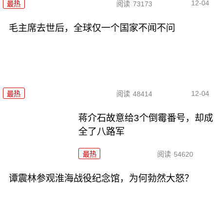
12-04
最热
阅读
73173
毛主席去世后，全球仅一个国家不闻不问
12-04
最热
阅读
48414
蒋介石故意给3个倒霉番号，却成
全了八路军
最热
阅读
54620
谭震林参观淮海战役纪念馆，为何勃然大怒？