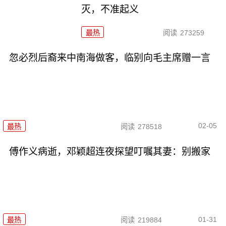
灭，不准起义
最热
阅读
273259
忽必烈后裔来中南海做客，临别向毛主席赠一言
02-05
最热
阅读
278518
傅作义病逝，邓颖超连夜探望叮嘱其妻：别搬家
01-31
最热
阅读
219884