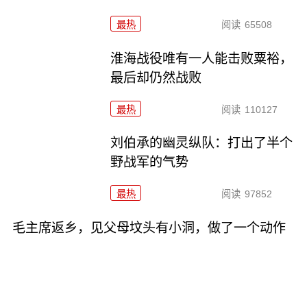
最热
阅读
65508
淮海战役唯有一人能击败粟裕，
最后却仍然战败
最热
阅读
110127
刘伯承的幽灵纵队：打出了半个
野战军的气势
最热
阅读
97852
毛主席返乡，见父母坟头有小洞，做了一个动作