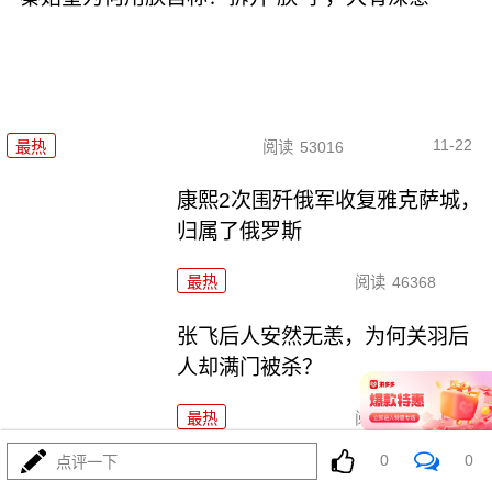
11-22
最热
阅读
53016
康熙2次围歼俄军收复雅克萨城，
归属了俄罗斯
最热
阅读
46368
张飞后人安然无恙，为何关羽后
人却满门被杀？
最热
阅读
38439
0
0
点评一下
孙殿英被俘，司令想起他曾盗过